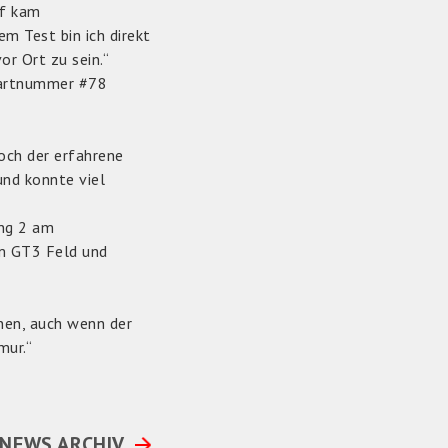
uf kam
m Test bin ich direkt
or Ort zu sein.“
Startnummer #78
och der erfahrene
und konnte viel
ing 2 am
im GT3 Feld und
nen, auch wenn der
mur.“
NEWS ARCHIV