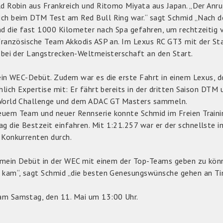
ld Robin aus Frankreich und Ritomo Miyata aus Japan. „Der Anr
ch beim DTM Test am Red Bull Ring war.“ sagt Schmid „Nach de
nd die fast 1000 Kilometer nach Spa gefahren, um rechtzeitig v
 französische Team Akkodis ASP an. Im Lexus RC GT3 mit der 
r bei der Langstrecken-Weltmeisterschaft an den Start.
sein WEC-Debüt. Zudem war es die erste Fahrt in einem Lexus, d
hlich Expertise mit: Er fährt bereits in der dritten Saison DTM 
 World Challenge und dem ADAC GT Masters sammeln.
euem Team und neuer Rennserie konnte Schmid im Freien Train
 die Bestzeit einfahren. Mit 1:21.257 war er der schnellste 
 Konkurrenten durch.
, mein Debüt in der WEC mit einem der Top-Teams geben zu kön
 kam“, sagt Schmid „die besten Genesungswünsche gehen an Ti
am Samstag, den 11. Mai um 13:00 Uhr.